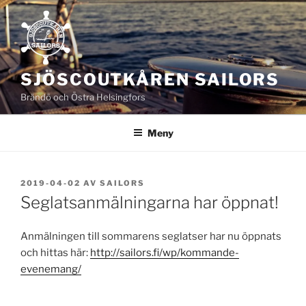
Hoppa
till
innehåll
SJÖSCOUTKÅREN SAILORS
Brändö och Östra Helsingfors
Meny
PUBLICERAT
2019-04-02
AV
SAILORS
Seglatsanmälningarna har öppnat!
Anmälningen till sommarens seglatser har nu öppnats
och hittas här:
http://sailors.fi/wp/kommande-
evenemang/