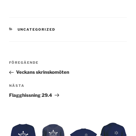
KATEGORIER
UNCATEGORIZED
Inläggsnavigering
Föregående
FÖREGÅENDE
inlägg
Veckans skrinskomöten
Nästa
NÄSTA
inlägg
Flagghissning 29.4