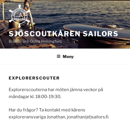
Hoppa
till
innehåll
SJÖSCOUTKÅREN SAILORS
Brändö och Östra Helsingfors
Meny
EXPLORERSCOUTER
Explorerscouterna har möten jämna veckor på
måndagar kl. 18:00-19:30.
Har du frågor? Ta kontakt med kårens
exploreransvariga Jonathan, jonathan(at)sailors.fi.