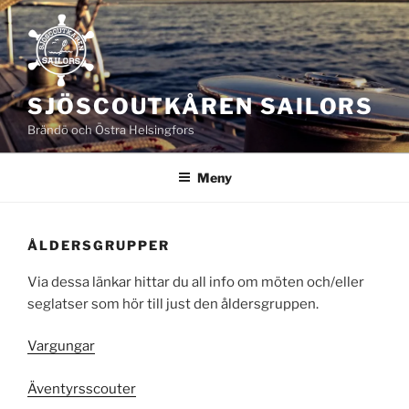
Hoppa
till
innehåll
SJÖSCOUTKÅREN SAILORS
Brändö och Östra Helsingfors
Meny
ÅLDERSGRUPPER
Via dessa länkar hittar du all info om möten och/eller
seglatser som hör till just den åldersgruppen.
Vargungar
Äventyrsscouter