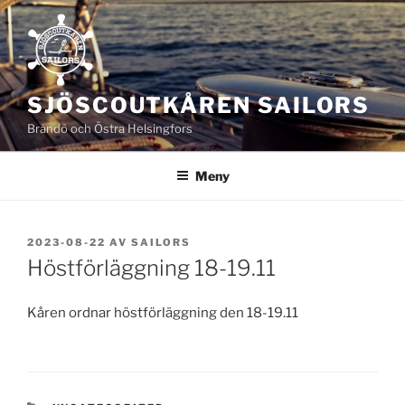
Hoppa
till
innehåll
SJÖSCOUTKÅREN SAILORS
Brändö och Östra Helsingfors
Meny
PUBLICERAT
2023-08-22
AV
SAILORS
Höstförläggning 18-19.11
Kåren ordnar höstförläggning den 18-19.11