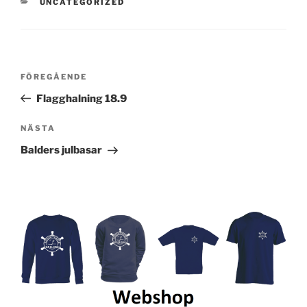
KATEGORIER
UNCATEGORIZED
Inläggsnavigering
Föregående
FÖREGÅENDE
inlägg
Flagghalning 18.9
Nästa
NÄSTA
inlägg
Balders julbasar