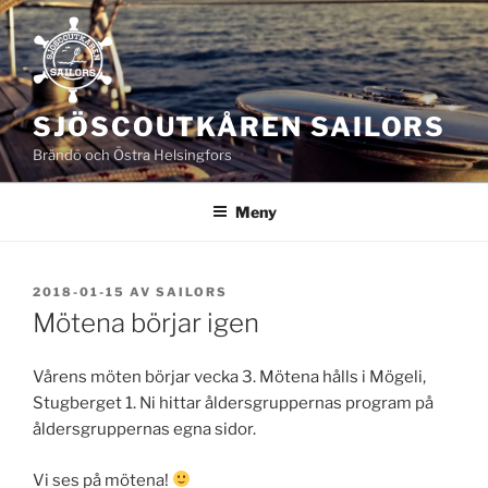
Hoppa
till
innehåll
SJÖSCOUTKÅREN SAILORS
Brändö och Östra Helsingfors
Meny
PUBLICERAT
2018-01-15
AV
SAILORS
Mötena börjar igen
Vårens möten börjar vecka 3. Mötena hålls i Mögeli,
Stugberget 1. Ni hittar åldersgruppernas program på
åldersgruppernas egna sidor.
Vi ses på mötena!