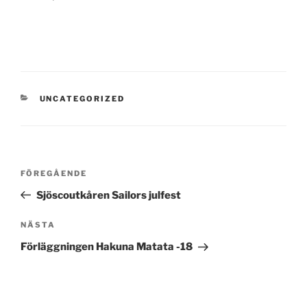
KATEGORIER
UNCATEGORIZED
Inläggsnavigering
Föregående
FÖREGÅENDE
inlägg
Sjöscoutkåren Sailors julfest
Nästa
NÄSTA
inlägg
Förläggningen Hakuna Matata -18