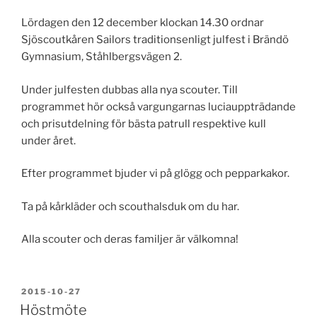
Lördagen den 12 december klockan 14.30 ordnar
Sjöscoutkåren Sailors traditionsenligt julfest i Brändö
Gymnasium, Ståhlbergsvägen 2.
Under julfesten dubbas alla nya scouter. Till
programmet hör också vargungarnas luciauppträdande
och prisutdelning för bästa patrull respektive kull
under året.
Efter programmet bjuder vi på glögg och pepparkakor.
Ta på kårkläder och scouthalsduk om du har.
Alla scouter och deras familjer är välkomna!
PUBLICERAT
2015-10-27
Höstmöte