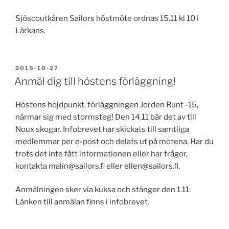
Sjöscoutkåren Sailors höstmöte ordnas 15.11 kl 10 i
Lärkans.
PUBLICERAT
2015-10-27
Anmäl dig till höstens förläggning!
Höstens höjdpunkt, förläggningen Jorden Runt -15,
närmar sig med stormsteg! Den 14.11 bär det av till
Noux skogar. Infobrevet har skickats till samtliga
medlemmar per e-post och delats ut på mötena. Har du
trots det inte fått informationen eller har frågor,
kontakta malin@sailors.fi eller ellen@sailors.fi.
Anmälningen sker via kuksa och stänger den 1.11.
Länken till anmälan finns i infobrevet.
Hoppas vi ses på förläggning!