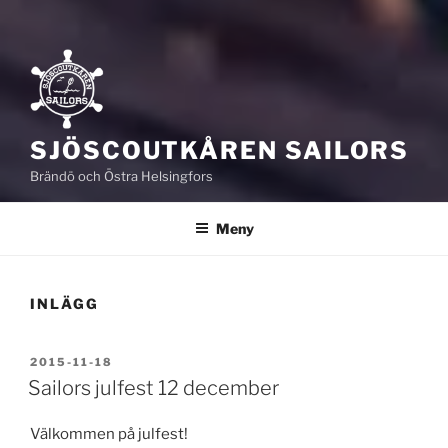
SJÖSCOUTKÅREN SAILORS
Brändö och Östra Helsingfors
Meny
INLÄGG
PUBLICERAT
2015-11-18
Sailors julfest 12 december
Välkommen på julfest!