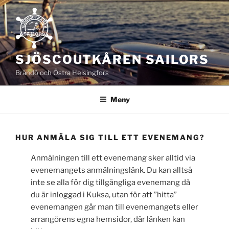
Hoppa
till
innehåll
SJÖSCOUTKÅREN SAILORS
Brändö och Östra Helsingfors
Meny
HUR ANMÄLA SIG TILL ETT EVENEMANG?
Anmälningen till ett evenemang sker alltid via
evenemangets anmälningslänk. Du kan alltså
inte se alla för dig tillgängliga evenemang då
du är inloggad i Kuksa, utan för att ”hitta”
evenemangen går man till evenemangets eller
arrangörens egna hemsidor, där länken kan