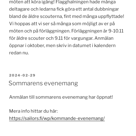
möten att köra igång! Flagghalningen hade många
deltagare och ledarna fick göra ett antal dubbningar
bland de äldre scouterna, fint med många uppflyttade!
Vi hoppas att vi ser så många som möjligt av er på
möten och på förläggningen. Förläggningen är 9-10.11
för äldre scouter och 9.11 för vargungar. Anmälan
öppnar i oktober, men skriv in datumet i kalendern
redan nu.
PUBLICERAT
2024-02-29
Sommarens evenemang
Anmälan till sommarens evenemang har öppnat!
Mera info hittar du här:
https://sailors.fi/wp/kommande-evenemang/