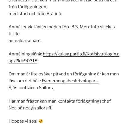
från förläggningen,
med start och från Brändö.
Anmäl er via länken nedan före 8.3. Mera info skickas
till de
anmälda senare.
Anmälningslänk:
https://kuksa.partio.fi/Kotisivut/login.a
spx?Id=90318
Om man är lite osäker på vad en förläggning är kan man
läsa om det här :
Evenemangsbeskrivningar –
Sjöscoutkåren Sailors
Har man frågor kan man kontakta förläggningschef
Noa på noa@sailors.fi.
Hoppas vi ses!