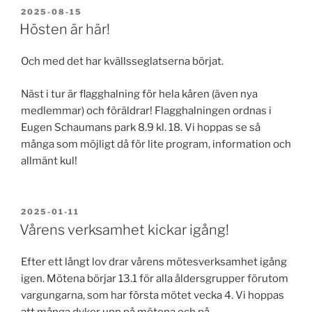
PUBLICERAT
2025-08-15
Hösten är här!
Och med det har kvällsseglatserna börjat.
Näst i tur är flagghalning för hela kåren (även nya
medlemmar) och föräldrar! Flagghalningen ordnas i
Eugen Schaumans park 8.9 kl. 18. Vi hoppas se så
många som möjligt då för lite program, information och
allmänt kul!
PUBLICERAT
2025-01-11
Vårens verksamhet kickar igång!
Efter ett långt lov drar vårens mötesverksamhet igång
igen. Mötena börjar 13.1 för alla åldersgrupper förutom
vargungarna, som har första mötet vecka 4. Vi hoppas