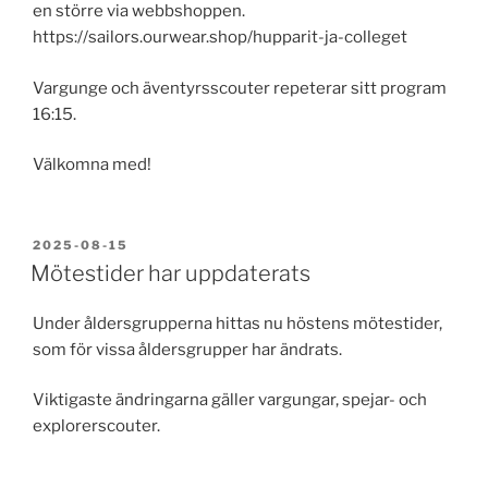
en större via webbshoppen.
https://sailors.ourwear.shop/hupparit-ja-colleget
Vargunge och äventyrsscouter repeterar sitt program
16:15.
Välkomna med!
PUBLICERAT
2025-08-15
Mötestider har uppdaterats
Under åldersgrupperna hittas nu höstens mötestider,
som för vissa åldersgrupper har ändrats.
Viktigaste ändringarna gäller vargungar, spejar- och
explorerscouter.