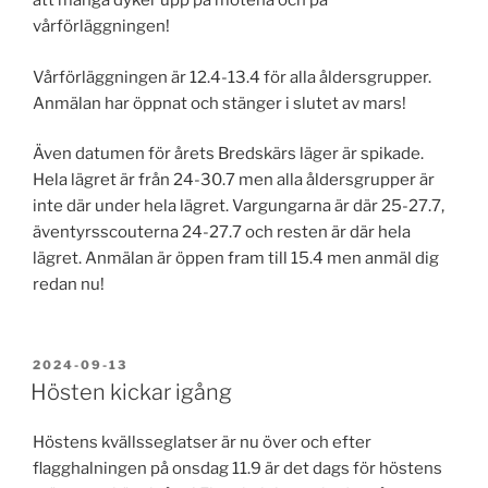
att många dyker upp på mötena och på
vårförläggningen!
Vårförläggningen är 12.4-13.4 för alla åldersgrupper.
Anmälan har öppnat och stänger i slutet av mars!
Även datumen för årets Bredskärs läger är spikade.
Hela lägret är från 24-30.7 men alla åldersgrupper är
inte där under hela lägret. Vargungarna är där 25-27.7,
äventyrsscouterna 24-27.7 och resten är där hela
lägret. Anmälan är öppen fram till 15.4 men anmäl dig
redan nu!
PUBLICERAT
2024-09-13
Hösten kickar igång
Höstens kvällsseglatser är nu över och efter
flagghalningen på onsdag 11.9 är det dags för höstens