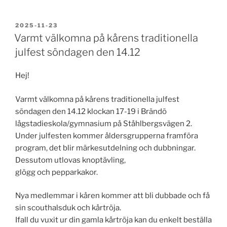
PUBLICERAT
2025-11-23
Varmt välkomna på kårens traditionella
julfest söndagen den 14.12
Hej!
Varmt välkomna på kårens traditionella julfest
söndagen den 14.12 klockan 17-19 i Brändö
lågstadieskola/gymnasium på Ståhlbergsvägen 2.
Under julfesten kommer åldersgrupperna framföra
program, det blir märkesutdelning och dubbningar.
Dessutom utlovas knoptävling,
glögg och pepparkakor.
Nya medlemmar i kåren kommer att bli dubbade och få
sin scouthalsduk och kårtröja.
Ifall du vuxit ur din gamla kårtröja kan du enkelt beställa