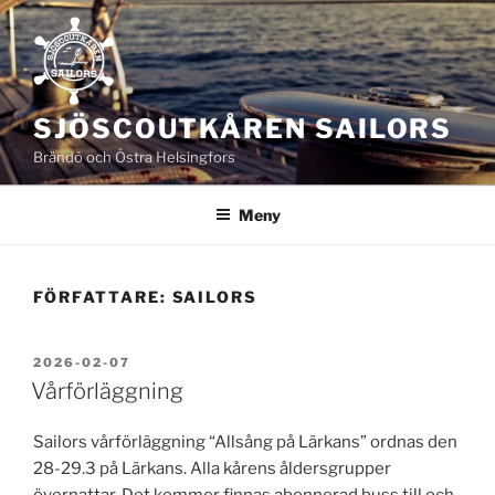
Hoppa
till
innehåll
SJÖSCOUTKÅREN SAILORS
Brändö och Östra Helsingfors
Meny
FÖRFATTARE:
SAILORS
PUBLICERAT
2026-02-07
Vårförläggning
Sailors vårförläggning “Allsång på Lärkans” ordnas den
28-29.3 på Lärkans. Alla kårens åldersgrupper
övernattar. Det kommer finnas abonnerad buss till och