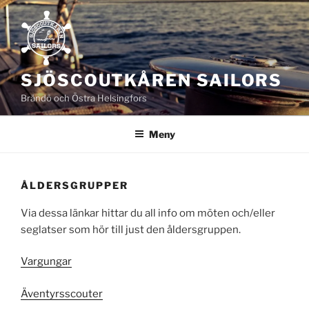
Hoppa
till
innehåll
SJÖSCOUTKÅREN SAILORS
Brändö och Östra Helsingfors
Meny
ÅLDERSGRUPPER
Via dessa länkar hittar du all info om möten och/eller
seglatser som hör till just den åldersgruppen.
Vargungar
Äventyrsscouter