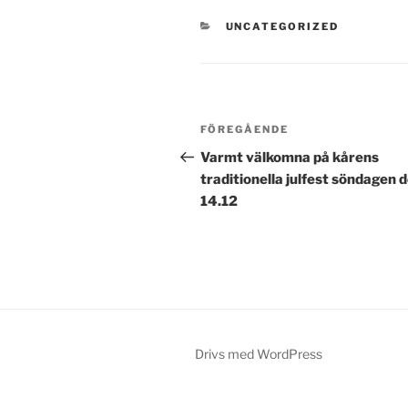
KATEGORIER
UNCATEGORIZED
Inläggsnavigering
Föregående
FÖREGÅENDE
inlägg
Varmt välkomna på kårens
traditionella julfest söndagen 
14.12
Drivs med WordPress