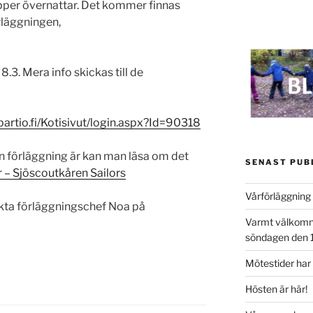
pper övernattar. Det kommer finnas
rläggningen,
.3. Mera info skickas till de
.partio.fi/Kotisivut/login.aspx?Id=90318
n förläggning är kan man läsa om det
SENAST PUB
– Sjöscoutkåren Sailors
Vårförläggning
kta förläggningschef Noa på
Varmt välkomna 
söndagen den 
Mötestider har
Hösten är här!