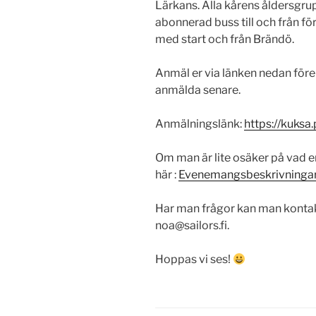
Lärkans. Alla kårens åldersgru
abonnerad buss till och från fö
med start och från Brändö.
Anmäl er via länken nedan före 8
anmälda senare.
Anmälningslänk:
https://kuksa
Om man är lite osäker på vad e
här :
Evenemangsbeskrivningar 
Har man frågor kan man konta
noa@sailors.fi.
Hoppas vi ses!