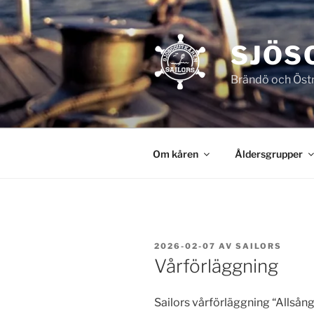
Hoppa
till
innehåll
SJÖS
Brändö och Östr
Om kåren
Åldersgrupper
PUBLICERAT
2026-02-07
AV
SAILORS
Vårförläggning
Sailors vårförläggning “Allsån