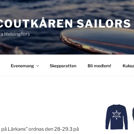
COUTKÅREN SAILORS
a Helsingfors
Evenemang
Skeppsratten
Bli medlem!
Kuksa
g på Lärkans” ordnas den 28-29.3 på