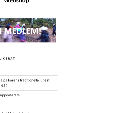
LICERAT
på kårens traditionella julfest
14.12
 uppdaterats